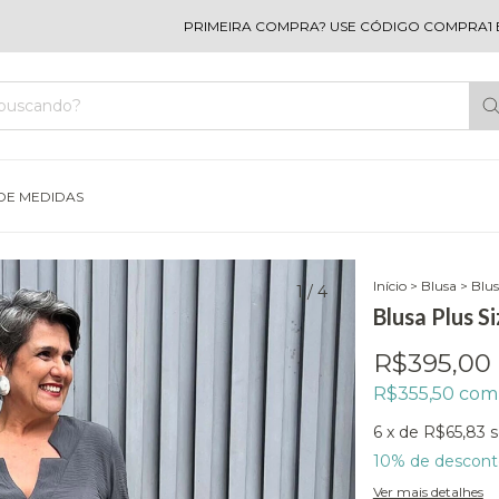
PRIMEIRA COMPRA? USE CÓDIGO COMPRA1 E GANH
DE MEDIDAS
Início
>
Blusa
>
Blus
1
/
4
Blusa Plus S
R$395,00
R$355,50
com
6
x de
R$65,83
s
10% de descont
Ver mais detalhes