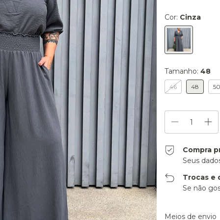
Cor:
Cinza
Tamanho:
48
46
48
5
Compra p
Seus dados
Trocas e 
Se não gos
Entregas para o CE
Meios de envio