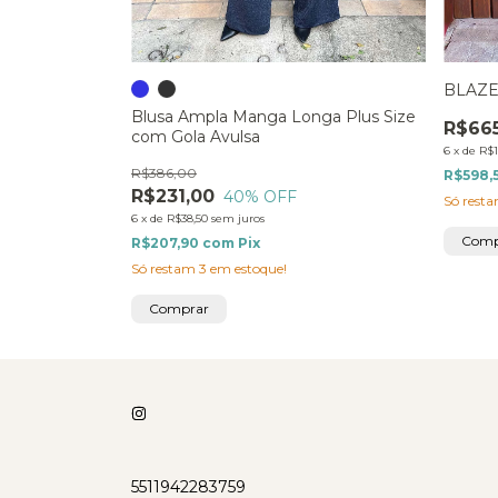
BLAZE
us Size
Blusa Ampla Manga Longa Plus Size
R$66
com Gola Avulsa
6
x
de
R$1
R$386,00
R$598,
R$231,00
40
% OFF
Só rest
6
x
de
R$38,50
sem juros
Comp
R$207,90
com
Pix
Só restam
3
em estoque!
Comprar
5511942283759