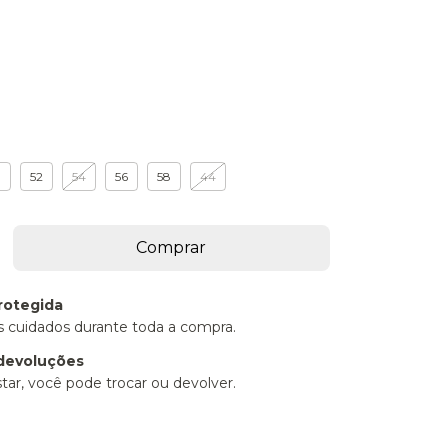
0
52
54
56
58
44
rotegida
 cuidados durante toda a compra.
devoluções
tar, você pode trocar ou devolver.
P:
Alterar CEP