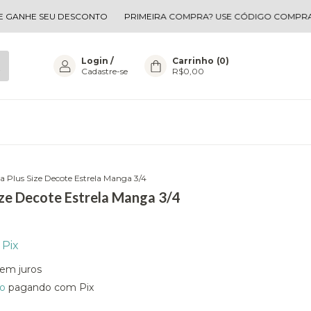
E SEU DESCONTO
PRIMEIRA COMPRA? USE CÓDIGO COMPRA1 E GA
Login
/
Carrinho
(
0
)
Cadastre-se
R$0,00
a Plus Size Decote Estrela Manga 3/4
ize Decote Estrela Manga 3/4
Pix
em juros
o
pagando com Pix