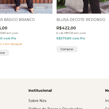
R BÁSICO BRANCO
BLUSA DECOTE REDONDO
5,00
R$422,00
10,83
sem juros
6
x
de
R$70,33
sem juros
50
com
Pix
R$379,80
com
Pix
am
3
em estoque!
Comprar
rar
Institucional
N
Sobre Nós
In