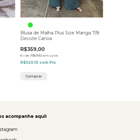
Bata Ampla Pl
Listrada
Blusa de Malha Plus Size Manga 7/8
Decote Canoa
R$449,00
6
x
de
R$74,83
sem j
R$359,00
R$404,10
com
6
x
de
R$59,83
sem juros
Só restam
2
em es
R$323,10
com
Pix
Comprar
Comprar
os acompanhe aqui!
stagram