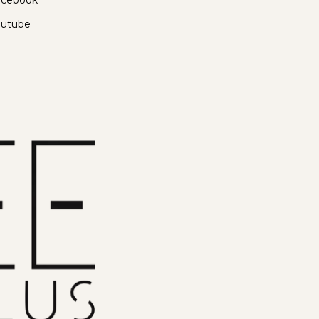
acebook
outube