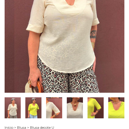
Início
>
Blusa
>
Blusa decote U