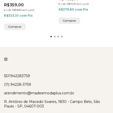
6
x
de
R$70,33
sem juros
R$359,00
R$379,80
com
Pix
6
x
de
R$59,83
sem juros
R$323,10
com
Pix
Comprar
Comprar
5511942283759
(11) 94228-3759
atendimento@madeemodaplus.com.br
R. Antônio de Macedo Soares, 1830 - Campo Belo, São
Paulo - SP, 04607-003