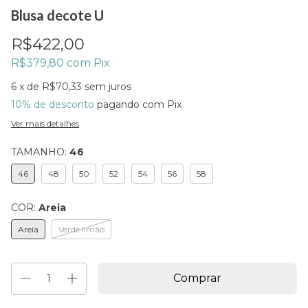
Blusa decote U
R$422,00
R$379,80
com
Pix
6
x de
R$70,33
sem juros
10% de desconto
pagando com Pix
Ver mais detalhes
TAMANHO:
46
46
48
50
52
54
56
58
COR:
Areia
Areia
Verde limão