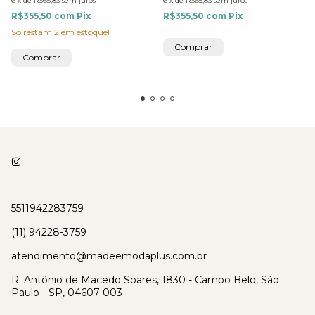
6
x
de
R$65,83
sem juros
6
x
de
R$65,83
sem juros
R$355,50
com
Pix
R$355,50
com
Pix
Só restam
2
em estoque!
Comprar
Comprar
5511942283759
(11) 94228-3759
atendimento@madeemodaplus.com.br
R. Antônio de Macedo Soares, 1830 - Campo Belo, São
Paulo - SP, 04607-003