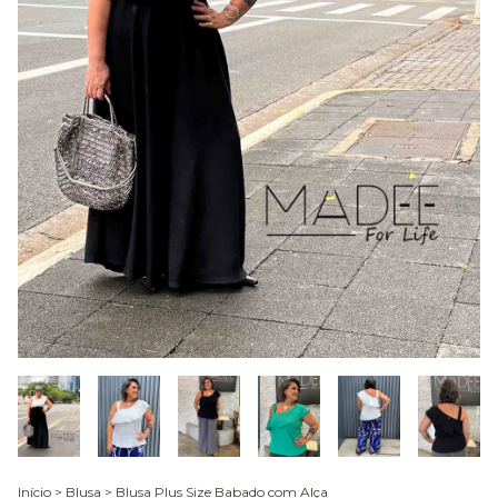
Início
>
Blusa
>
Blusa Plus Size Babado com Alça