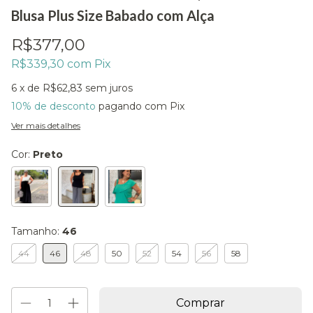
Blusa Plus Size Babado com Alça
R$377,00
R$339,30
com
Pix
6
x de
R$62,83
sem juros
10% de desconto
pagando com Pix
Ver mais detalhes
Cor:
Preto
Tamanho:
46
44
46
48
50
52
54
56
58