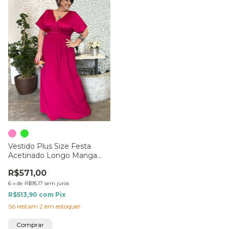
Vestido Plus Size Festa
Acetinado Longo Manga
Curta
R$571,00
6
x
de
R$95,17
sem juros
R$513,90
com
Pix
Só restam
2
em estoque!
Comprar