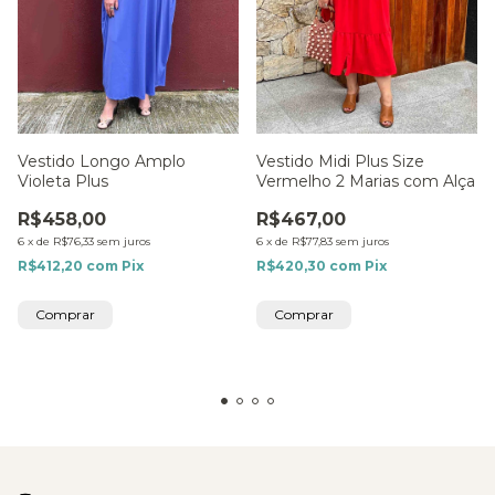
Vestido Longo Amplo
Vestido Midi Plus Size
Violeta Plus
Vermelho 2 Marias com Alça
R$458,00
R$467,00
6
x
de
R$76,33
sem juros
6
x
de
R$77,83
sem juros
R$412,20
com
Pix
R$420,30
com
Pix
Comprar
Comprar