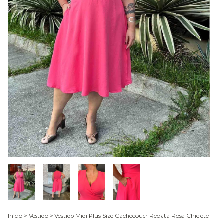
Início
>
Vestido
>
Vestido Midi Plus Size Cachecouer Regata Rosa Chiclete