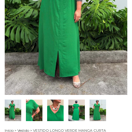
Início
>
Vestido
>
VESTIDO LONGO VERDE MANGA CURTA