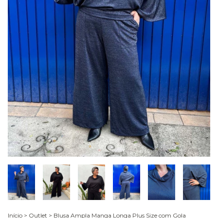
Início
>
Outlet
>
Blusa Ampla Manga Longa Plus Size com Gola