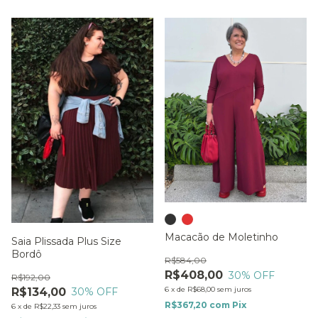
Macacão de Moletinho
Saia Plissada Plus Size
Bordô
R$584,00
R$408,00
30
% OFF
R$192,00
6
x
de
R$68,00
sem juros
R$134,00
30
% OFF
R$367,20
com
Pix
6
x
de
R$22,33
sem juros