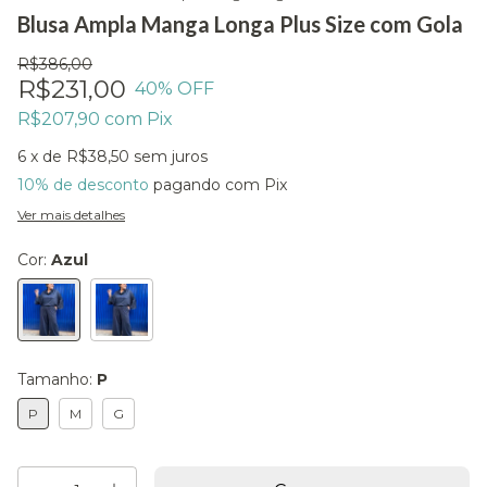
Blusa Ampla Manga Longa Plus Size com Gola
R$386,00
R$231,00
40
% OFF
R$207,90
com
Pix
6
x de
R$38,50
sem juros
10% de desconto
pagando com Pix
Ver mais detalhes
Cor:
Azul
Tamanho:
P
P
M
G