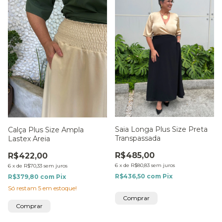
Saia Longa Plus Size Preta
Calça Plus Size Ampla
Transpassada
Lastex Areia
R$485,00
R$422,00
6
x
de
R$80,83
sem juros
6
x
de
R$70,33
sem juros
R$436,50
com
Pix
R$379,80
com
Pix
Só restam
5
em estoque!
Comprar
Comprar