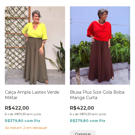
Calça Ampla Lastex Verde
Blusa Plus Size Gola Boba
Militar
Manga Curta
R$422,00
R$422,00
6
x
de
R$70,33
sem juros
6
x
de
R$70,33
sem juros
R$379,80
com
Pix
R$379,80
com
Pix
Só restam
2
em estoque!
Comprar