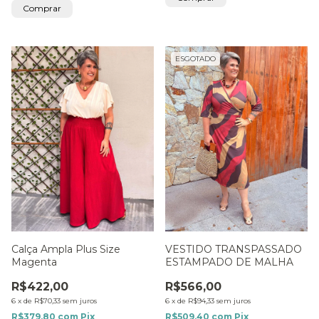
Comprar
ESGOTADO
Calça Ampla Plus Size
VESTIDO TRANSPASSADO
Magenta
ESTAMPADO DE MALHA
R$422,00
R$566,00
6
x
de
R$70,33
sem juros
6
x
de
R$94,33
sem juros
R$379,80
com
Pix
R$509,40
com
Pix