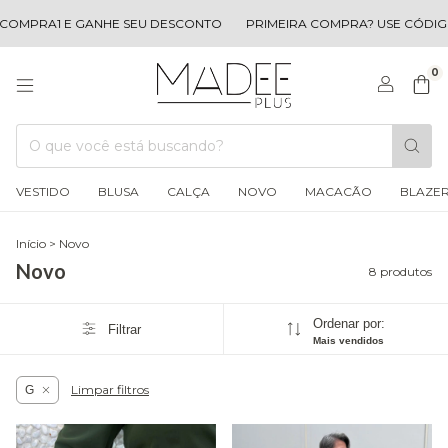
MPRA1 E GANHE SEU DESCONTO
PRIMEIRA COMPRA? USE CÓDIGO 
0
VESTIDO
BLUSA
CALÇA
NOVO
MACACÃO
BLAZE
Início
>
Novo
Novo
8 produtos
Ordenar por:
Filtrar
Mais vendidos
Limpar filtros
G