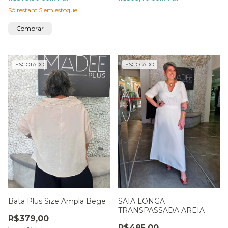
Só restam
5
em estoque!
Comprar
ESGOTADO
ESGOTADO
Bata Plus Size Ampla Bege
SAIA LONGA
TRANSPASSADA AREIA
R$379,00
R$485,00