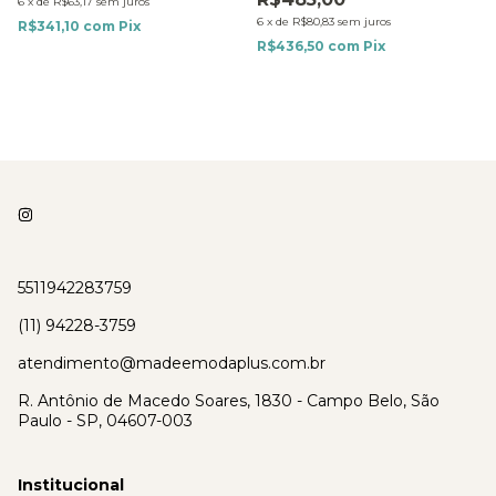
6
x
de
R$63,17
sem juros
6
x
de
R$80,83
sem juros
R$341,10
com
Pix
R$436,50
com
Pix
5511942283759
(11) 94228-3759
atendimento@madeemodaplus.com.br
R. Antônio de Macedo Soares, 1830 - Campo Belo, São
Paulo - SP, 04607-003
Institucional