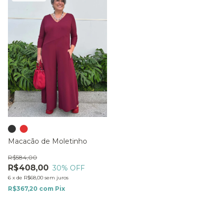
Macacão de Moletinho
R$584,00
R$408,00
30
% OFF
6
x
de
R$68,00
sem juros
R$367,20
com
Pix