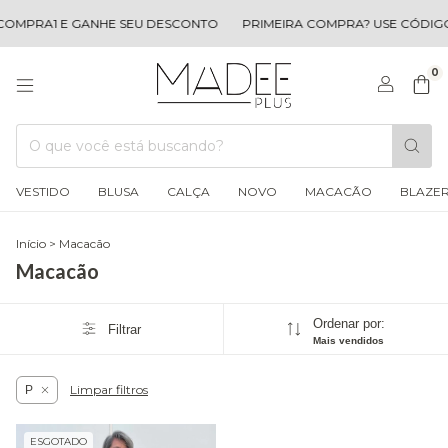
COMPRA1 E GANHE SEU DESCONTO
PRIMEIRA COMPRA? USE CÓDIGO
0
VESTIDO
BLUSA
CALÇA
NOVO
MACACÃO
BLAZE
Início
>
Macacão
Macacão
Ordenar por:
Filtrar
Mais vendidos
Limpar filtros
P
ESGOTADO