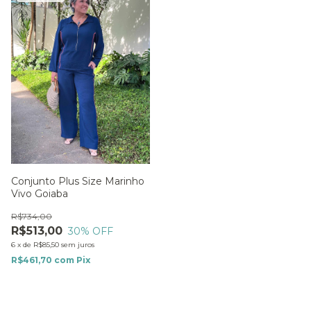
Conjunto Plus Size Marinho
Vivo Goiaba
R$734,00
R$513,00
30
% OFF
6
x
de
R$85,50
sem juros
R$461,70
com
Pix