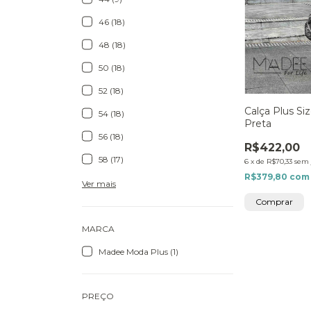
46 (18)
48 (18)
50 (18)
52 (18)
Calça Plus Si
54 (18)
Preta
56 (18)
R$422,00
58 (17)
6
x
de
R$70,33
sem 
R$379,80
com
Ver mais
Comprar
MARCA
Madee Moda Plus (1)
PREÇO