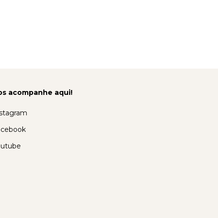
os acompanhe aqui!
stagram
acebook
outube