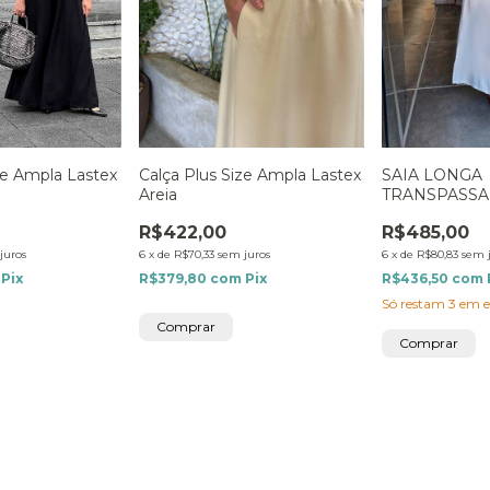
ze Ampla Lastex
SAIA LONGA
Calça Plus Size Ampla Lastex
TRANSPASSA
Areia
R$485,00
R$422,00
juros
6
x
de
R$80,83
sem 
6
x
de
R$70,33
sem juros
Pix
R$436,50
com
R$379,80
com
Pix
Só restam
3
em e
Comprar
Comprar