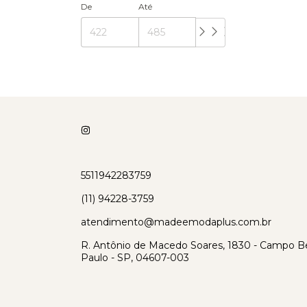
De
Até
5511942283759
(11) 94228-3759
atendimento@madeemodaplus.com.br
R. Antônio de Macedo Soares, 1830 - Campo Be
Paulo - SP, 04607-003