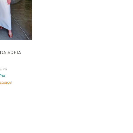
DA AREIA
juros
Pix
stoque!