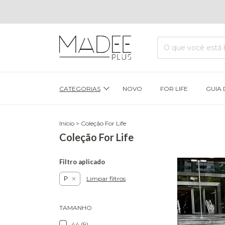
CATEGORIAS
NOVO
FOR LIFE
GUIA 
Início
>
Coleção For Life
Coleção For Life
Filtro aplicado
Limpar filtros
P
TAMANHO
44 (9)