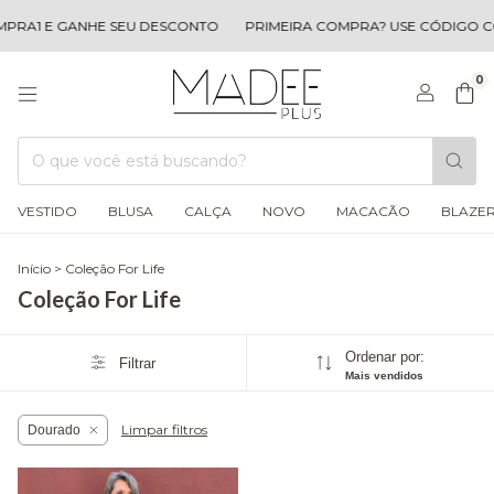
PRA1 E GANHE SEU DESCONTO
PRIMEIRA COMPRA? USE CÓDIGO C
0
VESTIDO
BLUSA
CALÇA
NOVO
MACACÃO
BLAZE
Início
>
Coleção For Life
Coleção For Life
Ordenar por:
Filtrar
Mais vendidos
Limpar filtros
Dourado