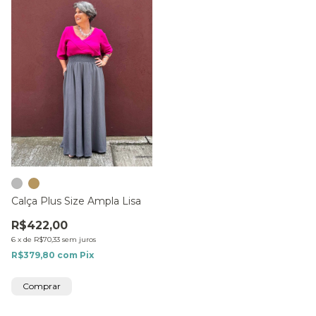
Calça Plus Size Ampla Lisa
R$422,00
6
x
de
R$70,33
sem juros
R$379,80
com
Pix
Comprar